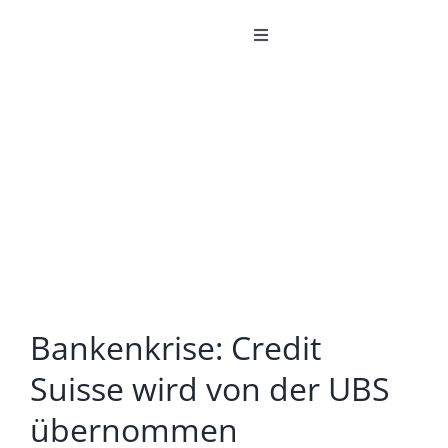
Zum
Inhalt
Toggle
Navigation
springen
DER FONDS
DEPOTERÖFFNUNG
DIE SOLIT
DER DIALOG
Bankenkrise: Credit
Suisse wird von der UBS
übernommen