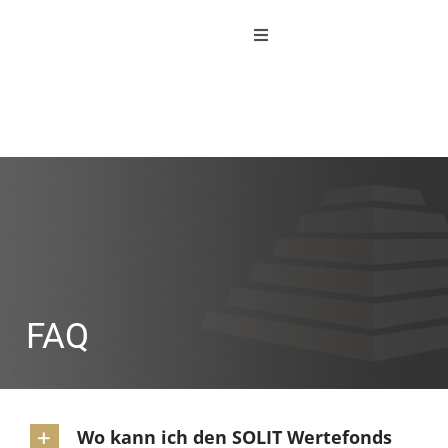
Zum
Inhalt
Toggle
Navigation
springen
DER FONDS
DEPOTERÖFFNUNG
DIE SOLIT
DER DIALOG
FAQ
Wo kann ich den SOLIT Wertefonds