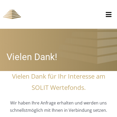
Zum
Inhalt
Tog
springen
Nav
DER FONDS
DEPOTERÖFFNUNG
Vielen Dank!
DIE SOLIT
Vielen Dank für Ihr Interesse am
DER DIALOG
SOLIT Wertefonds.
Wir haben Ihre Anfrage erhalten und werden uns
schnellstmöglich mit Ihnen in Verbindung setzen.